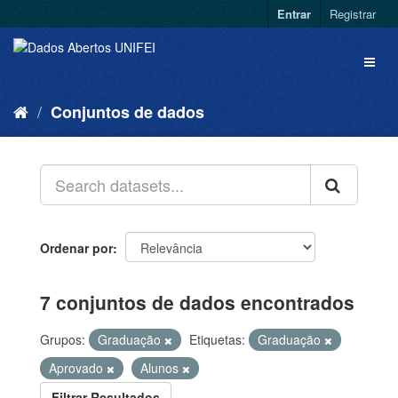
Entrar
Registrar
Conjuntos de dados
Ordenar por
7 conjuntos de dados encontrados
Grupos:
Graduação
Etiquetas:
Graduação
Aprovado
Alunos
Filtrar Resultados