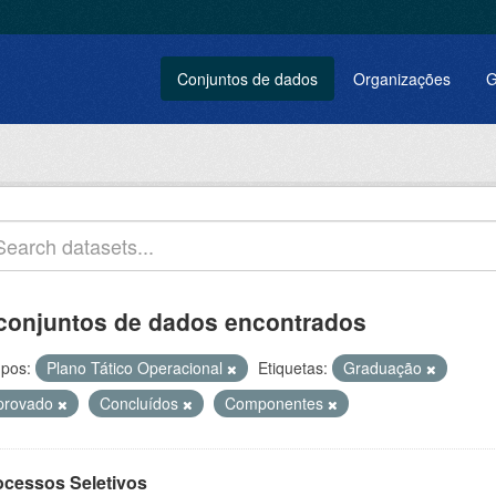
Conjuntos de dados
Organizações
G
conjuntos de dados encontrados
pos:
Plano Tático Operacional
Etiquetas:
Graduação
provado
Concluídos
Componentes
ocessos Seletivos