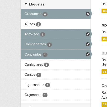
Rel
Etiquetas
CS
Graduação
6
Alunos
2
Mo
Rel
Aprovado
1
CS
Componentes
1
Cu
Concluídos
1
Rel
Curriculares
Uni
1
CS
Cursos
1
Ingressantes
1
Co
Rel
Orçamento
1
Aca
CS