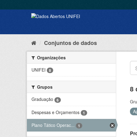
Conjuntos de dados
Organizações
UNIFEI
8
Grupos
8 
Graduação
6
Gru
A
Despesas e Orçamentos
1
Plano Tático Operac...
1
Pr