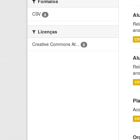
Formatos
CSV
Al
8
Rel
ano
Licenças
CS
Creative Commons At...
8
Al
Rel
ano
CS
Pl
Aco
CS
Or