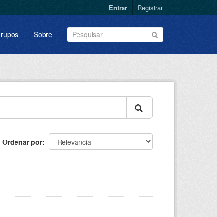
Entrar
Registrar
rupos
Sobre
Ordenar por