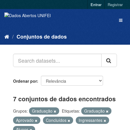
Entrar
Registrar
Conjuntos de dados
Ordenar por
7 conjuntos de dados encontrados
Grupos:
Graduação
Etiquetas:
Graduação
Aprovado
Concluídos
Ingressantes
Alunos