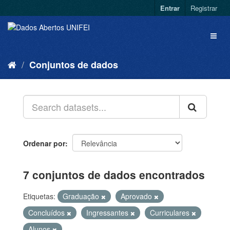
Entrar
Registrar
Conjuntos de dados
Ordenar por
7 conjuntos de dados encontrados
Etiquetas:
Graduação
Aprovado
Concluídos
Ingressantes
Curriculares
Alunos