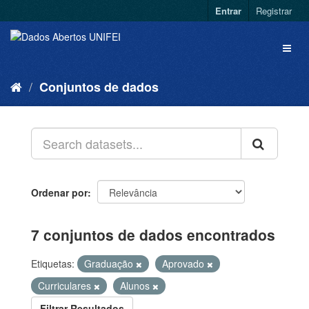
Entrar
Registrar
Conjuntos de dados
Ordenar por
7 conjuntos de dados encontrados
Etiquetas:
Graduação
Aprovado
Curriculares
Alunos
Filtrar Resultados