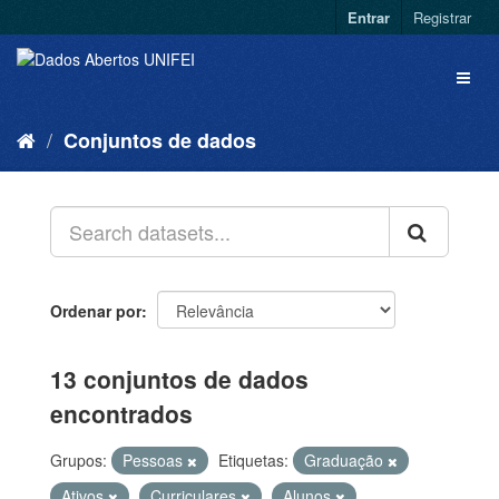
Entrar
Registrar
Conjuntos de dados
Ordenar por
13 conjuntos de dados
encontrados
Grupos:
Pessoas
Etiquetas:
Graduação
Ativos
Curriculares
Alunos