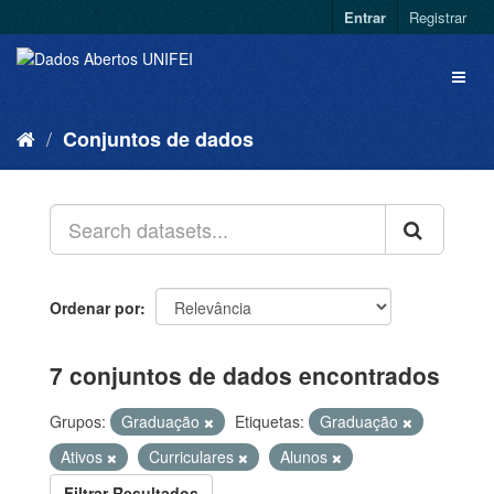
Entrar
Registrar
Conjuntos de dados
Ordenar por
7 conjuntos de dados encontrados
Grupos:
Graduação
Etiquetas:
Graduação
Ativos
Curriculares
Alunos
Filtrar Resultados