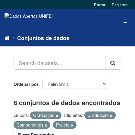
Entrar
Registrar
Conjuntos de dados
Ordenar por
8 conjuntos de dados encontrados
Grupos:
Graduação
Etiquetas:
Graduação
Componentes
Projeto
Filtrar Resultados