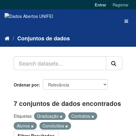
Entrar
Registrar
Conjuntos de dados
Ordenar por
7 conjuntos de dados encontrados
Etiquetas:
Graduação
Contratos
Alunos
Concluídos
Filtrar Resultados