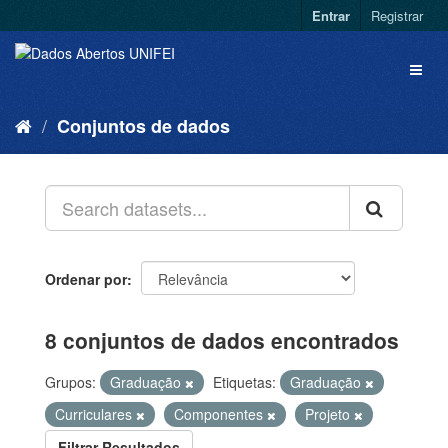
Entrar
Registrar
Conjuntos de dados
Ordenar por
8 conjuntos de dados encontrados
Grupos:
Graduação
Etiquetas:
Graduação
Curriculares
Componentes
Projeto
Filtrar Resultados