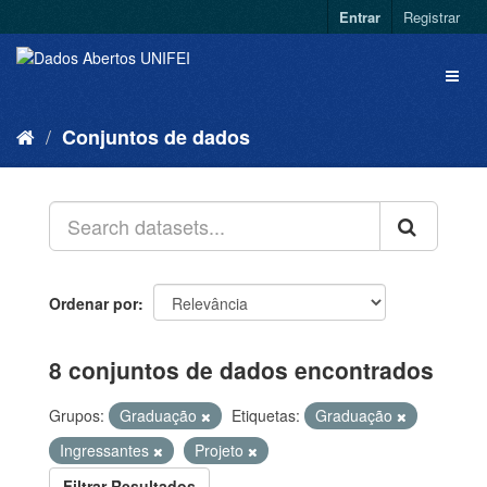
Entrar
Registrar
Conjuntos de dados
Ordenar por
8 conjuntos de dados encontrados
Grupos:
Graduação
Etiquetas:
Graduação
Ingressantes
Projeto
Filtrar Resultados