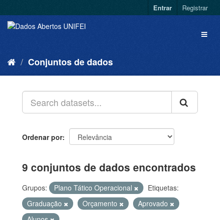
Entrar
Registrar
Conjuntos de dados
Ordenar por
9 conjuntos de dados encontrados
Grupos:
Plano Tático Operacional
Etiquetas:
Graduação
Orçamento
Aprovado
Alunos