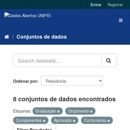
Entrar
Registrar
Conjuntos de dados
Ordenar por
8 conjuntos de dados encontrados
Etiquetas:
Graduação
Orçamento
Componentes
Aprovado
Curriculares
Filtrar Resultados