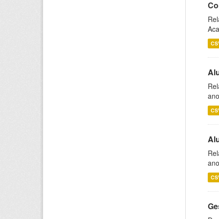
Co
Rel
Aca
CS
Al
Rel
ano
CS
Al
Rel
ano
CS
Ge