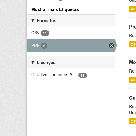
Mostrar mais Etiquetas
CS
Formatos
Pr
CSV
11
Rel
CS
PDF
2
Mo
Licenças
Rel
Creative Commons At...
11
CS
Cu
Rel
Uni
CS