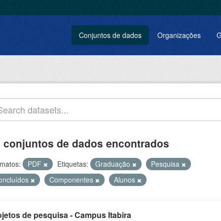
Conjuntos de dados
Organizações
G
 conjuntos de dados encontrados
matos:
PDF
Etiquetas:
Graduação
Pesquisa
oncluídos
Componentes
Alunos
ojetos de pesquisa - Campus Itabira