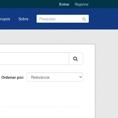
Entrar
Registrar
rupos
Sobre
Ordenar por