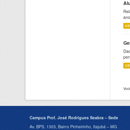
Al
Rel
ano
CS
Ge
Dad
per
CS
Voc
Campus Prof. José Rodrigues Seabra – Sede
Av. BPS, 1303, Bairro Pinheirinho, Itajubá – MG