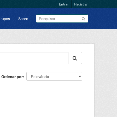
Entrar
Registrar
rupos
Sobre
Ordenar por