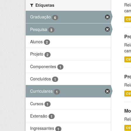
Rel
Etiquetas
cam
Graduação
6
CS
Pesquisa
3
Pr
Alunos
2
Rel
cam
Projeto
2
CS
Componentes
1
Pr
Concluídos
1
Rel
Curriculares
1
CS
Cursos
1
Mo
Extensão
1
Rel
Ingressantes
CS
1