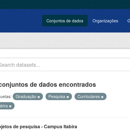
Conjuntos de dados
Organizações
G
conjuntos de dados encontrados
quetas:
Graduação
Pesquisa
Curriculares
abira
ojetos de pesquisa - Campus Itabira