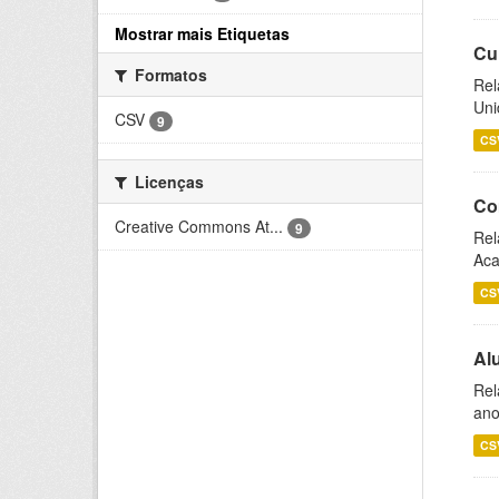
Mostrar mais Etiquetas
Cu
Formatos
Rel
Uni
CSV
9
CS
Licenças
Co
Creative Commons At...
9
Rel
Aca
CS
Al
Rel
ano
CS