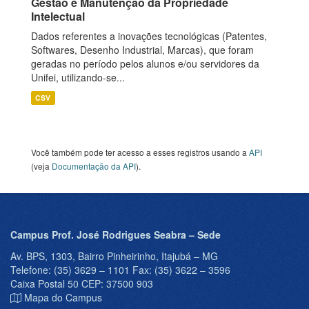
Gestão e Manutenção da Propriedade
Intelectual
Dados referentes a inovações tecnológicas (Patentes,
Softwares, Desenho Industrial, Marcas), que foram
geradas no período pelos alunos e/ou servidores da
Unifei, utilizando-se...
CSV
Você também pode ter acesso a esses registros usando a
API
(veja
Documentação da API
).
Campus Prof. José Rodrigues Seabra – Sede
Av. BPS, 1303, Bairro Pinheirinho, Itajubá – MG
Telefone: (35) 3629 – 1101 Fax: (35) 3622 – 3596
Caixa Postal 50 CEP: 37500 903
Mapa do Campus