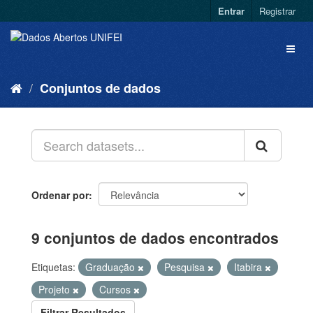
Entrar
Registrar
Conjuntos de dados
Ordenar por
9 conjuntos de dados encontrados
Etiquetas:
Graduação
Pesquisa
Itabira
Projeto
Cursos
Filtrar Resultados