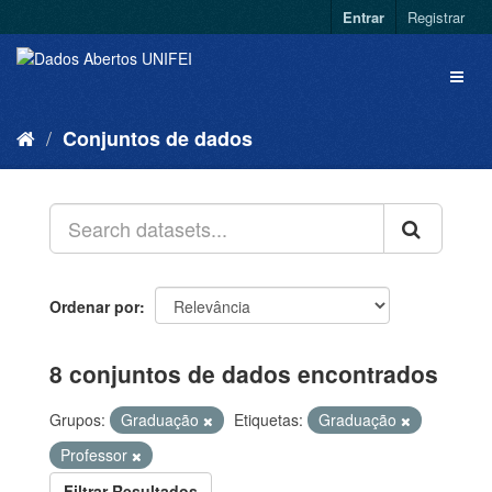
Entrar
Registrar
Conjuntos de dados
Ordenar por
8 conjuntos de dados encontrados
Grupos:
Graduação
Etiquetas:
Graduação
Professor
Filtrar Resultados