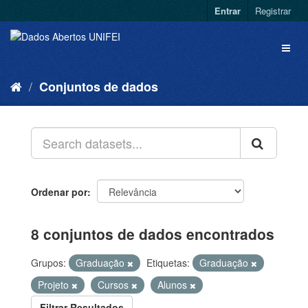
Entrar
Registrar
Conjuntos de dados
Ordenar por
8 conjuntos de dados encontrados
Grupos:
Graduação
Etiquetas:
Graduação
Projeto
Cursos
Alunos
Filtrar Resultados