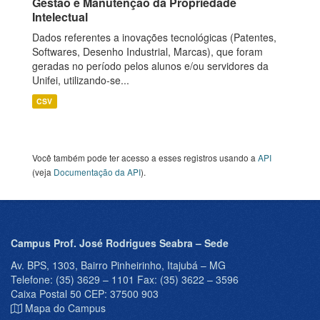
Gestão e Manutenção da Propriedade
Intelectual
Dados referentes a inovações tecnológicas (Patentes,
Softwares, Desenho Industrial, Marcas), que foram
geradas no período pelos alunos e/ou servidores da
Unifei, utilizando-se...
CSV
Você também pode ter acesso a esses registros usando a
API
(veja
Documentação da API
).
Campus Prof. José Rodrigues Seabra – Sede
Av. BPS, 1303, Bairro Pinheirinho, Itajubá – MG
Telefone: (35) 3629 – 1101 Fax: (35) 3622 – 3596
Caixa Postal 50 CEP: 37500 903
Mapa do Campus