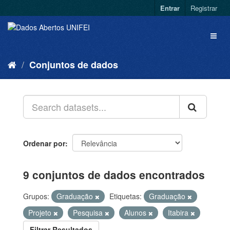
Entrar
Registrar
Conjuntos de dados
Ordenar por
9 conjuntos de dados encontrados
Grupos:
Graduação
Etiquetas:
Graduação
Projeto
Pesquisa
Alunos
Itabira
Filtrar Resultados