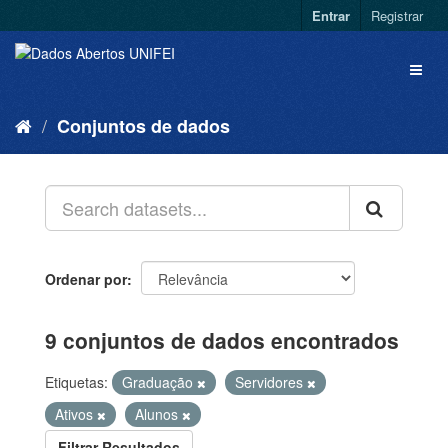
Entrar
Registrar
Conjuntos de dados
Ordenar por
9 conjuntos de dados encontrados
Etiquetas:
Graduação
Servidores
Ativos
Alunos
Filtrar Resultados