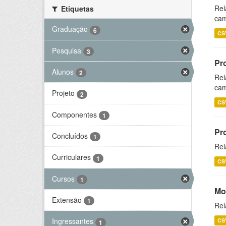
Rel
Etiquetas
cam
Graduação
6
CS
Pesquisa
3
Pr
Alunos
2
Rel
cam
Projeto
2
CS
Componentes
1
Pr
Concluídos
1
Rel
Curriculares
1
CS
Cursos
1
Mo
Extensão
1
Rel
Ingressantes
CS
1