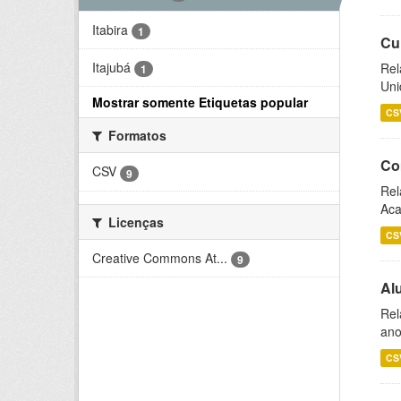
Itabira
1
Cu
Itajubá
Rel
1
Uni
Mostrar somente Etiquetas popular
CS
Formatos
Co
CSV
9
Rel
Aca
Licenças
CS
Creative Commons At...
9
Al
Rel
ano
CS