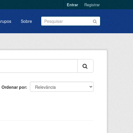
Entrar
Registrar
rupos
Sobre
Ordenar por