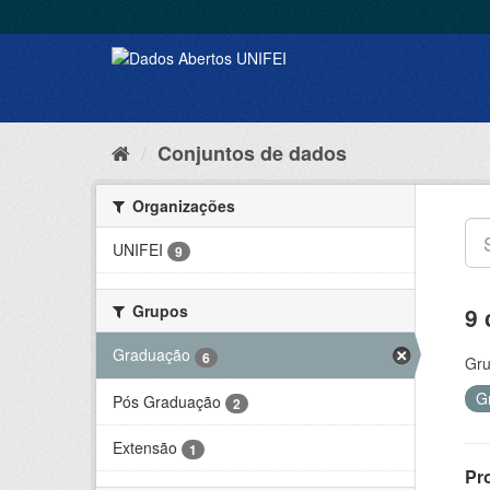
Conjuntos de dados
Organizações
UNIFEI
9
Grupos
9 
Graduação
6
Gru
G
Pós Graduação
2
Extensão
1
Pr