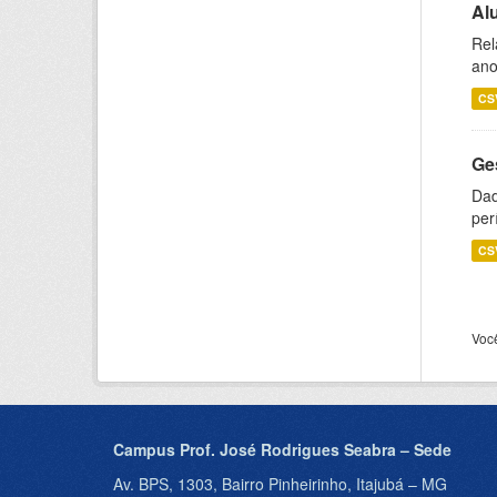
Al
Rel
ano
CS
Ge
Dad
per
CS
Voc
Campus Prof. José Rodrigues Seabra – Sede
Av. BPS, 1303, Bairro Pinheirinho, Itajubá – MG