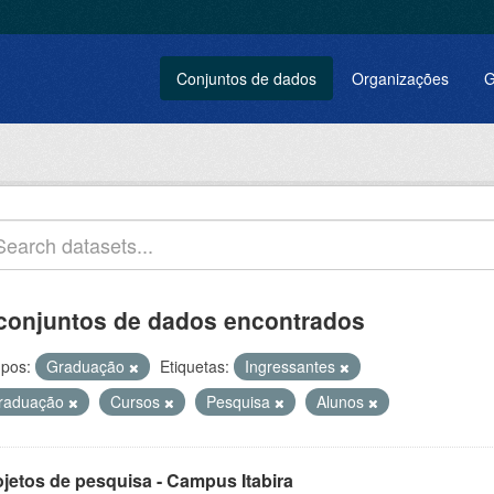
Conjuntos de dados
Organizações
G
conjuntos de dados encontrados
pos:
Graduação
Etiquetas:
Ingressantes
raduação
Cursos
Pesquisa
Alunos
ojetos de pesquisa - Campus Itabira