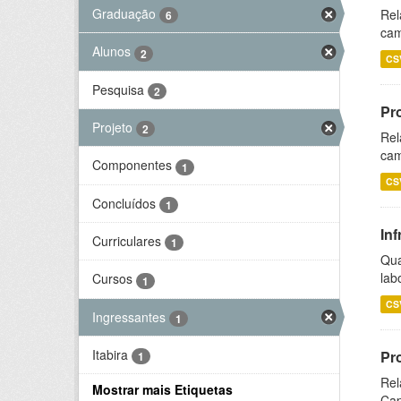
Graduação
Rel
6
cam
Alunos
2
CS
Pesquisa
2
Pr
Projeto
2
Rel
cam
Componentes
1
CS
Concluídos
1
Inf
Curriculares
1
Qua
lab
Cursos
1
CS
Ingressantes
1
Itabira
Pr
1
Rel
Mostrar mais Etiquetas
Cap