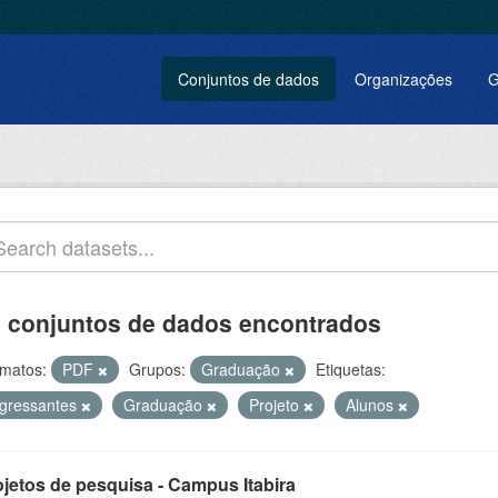
Conjuntos de dados
Organizações
G
 conjuntos de dados encontrados
matos:
PDF
Grupos:
Graduação
Etiquetas:
ngressantes
Graduação
Projeto
Alunos
ojetos de pesquisa - Campus Itabira