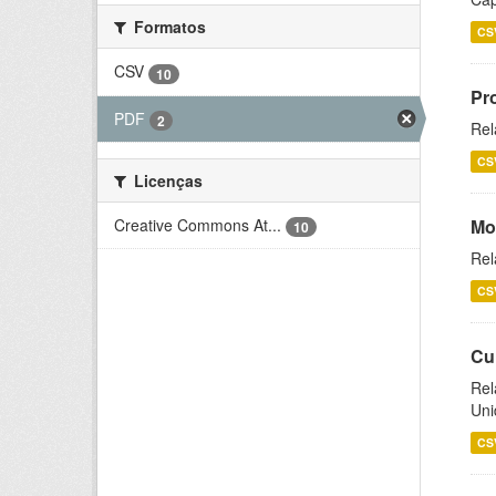
Formatos
CS
CSV
10
Pr
PDF
2
Rel
CS
Licenças
Creative Commons At...
Mo
10
Rel
CS
Cu
Rel
Uni
CS