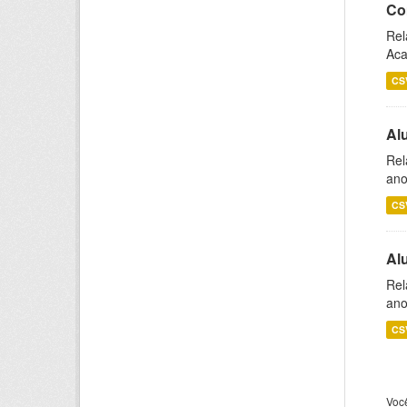
Co
Rel
Aca
CS
Al
Rel
ano
CS
Al
Rel
ano
CS
Voc