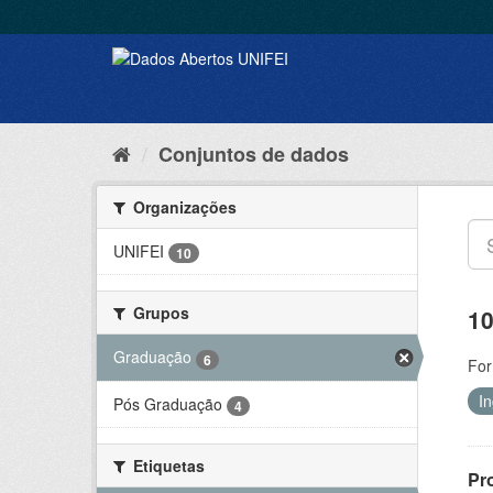
Conjuntos de dados
Organizações
UNIFEI
10
Grupos
10
Graduação
6
For
I
Pós Graduação
4
Etiquetas
Pr