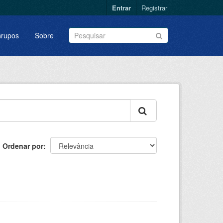
Entrar
Registrar
rupos
Sobre
Ordenar por