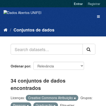
Entrar
Registrar
Conjuntos de dados
Ordenar por
34 conjuntos de dados
encontrados
Licenças:
Creative Commons Atribuição
Grupos:
Pessoas
Graduação
Etiquetas: