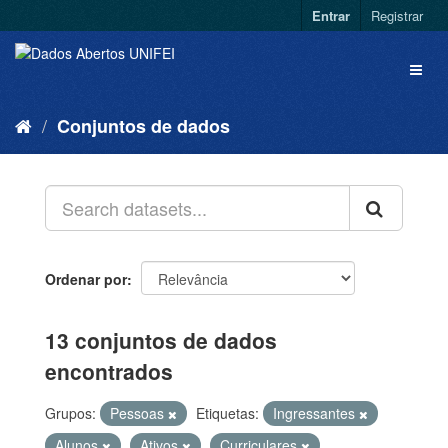
Entrar
Registrar
Conjuntos de dados
Ordenar por
13 conjuntos de dados
encontrados
Grupos:
Pessoas
Etiquetas:
Ingressantes
Alunos
Ativos
Curriculares