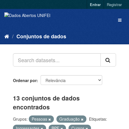
Entrar
Registrar
Conjuntos de dados
Ordenar por
13 conjuntos de dados
encontrados
Grupos:
Pessoas
Graduação
Etiquetas:
Ingressantes
BPE
Cursos