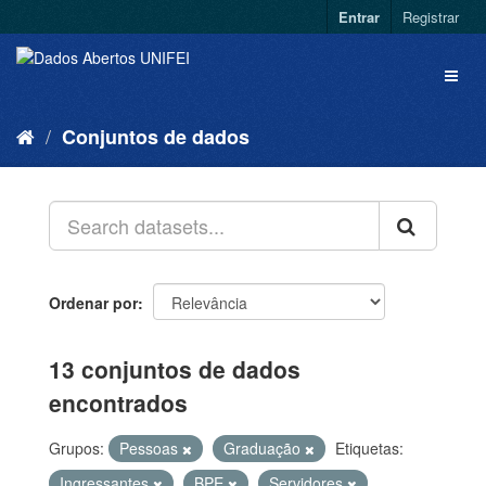
Entrar
Registrar
Conjuntos de dados
Ordenar por
13 conjuntos de dados
encontrados
Grupos:
Pessoas
Graduação
Etiquetas:
Ingressantes
BPE
Servidores