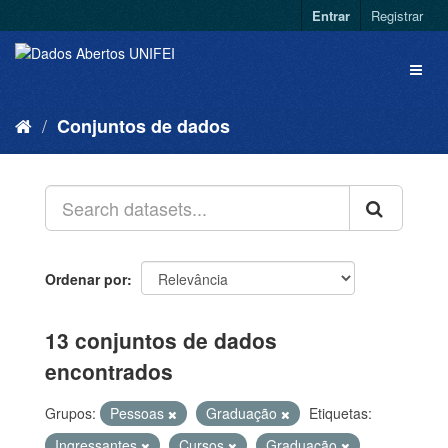
Entrar
Registrar
Conjuntos de dados
Ordenar por
13 conjuntos de dados
encontrados
Grupos:
Pessoas
Graduação
Etiquetas:
Ingressantes
Cursos
Graduação