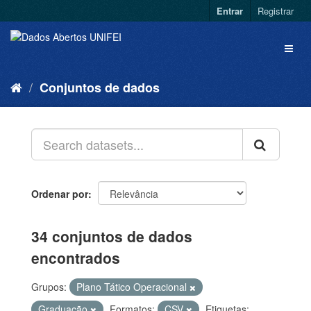
Entrar
Registrar
Conjuntos de dados
Ordenar por
34 conjuntos de dados
encontrados
Grupos:
Plano Tático Operacional
Graduação
Formatos:
CSV
Etiquetas: