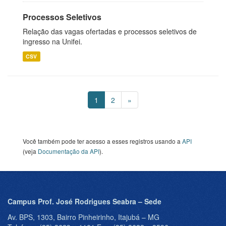
Processos Seletivos
Relação das vagas ofertadas e processos seletivos de
ingresso na Unifei.
CSV
1
2
»
Você também pode ter acesso a esses registros usando a
API
(veja
Documentação da API
).
Campus Prof. José Rodrigues Seabra – Sede
Av. BPS, 1303, Bairro Pinheirinho, Itajubá – MG