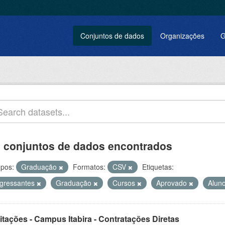
Conjuntos de dados
Organizações
G
 conjuntos de dados encontrados
pos:
Graduação
Formatos:
CSV
Etiquetas:
ngressantes
Graduação
Cursos
Aprovado
Alun
itações - Campus Itabira - Contratações Diretas