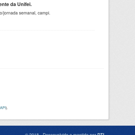
nte da Unifei.
ho/jornada semanal, campi.
API
).
© 2018 - Desenvolvido e mantido por
DTI