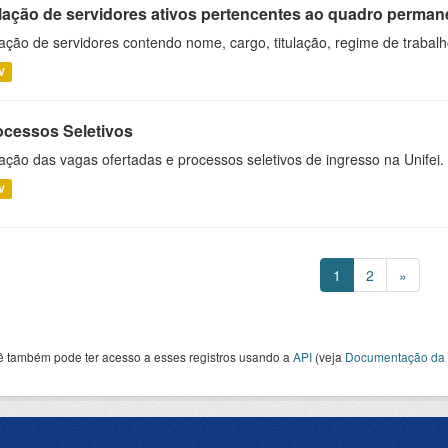
lação de servidores ativos pertencentes ao quadro permane
ação de servidores contendo nome, cargo, titulação, regime de trabal
V
ocessos Seletivos
ação das vagas ofertadas e processos seletivos de ingresso na Unifei.
V
1
2
»
ê também pode ter acesso a esses registros usando a
API
(veja
Documentação da 