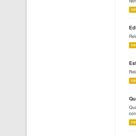
Nom
CS
Ed
Rel
CS
Es
Rel
CS
Qu
Qua
con
CS