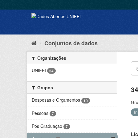
Conjuntos de dados
Organizações
UNIFEI
34
Grupos
34
Despesas e Orçamentos
10
Gru
I
Pessoas
7
Pós Graduação
7
Lic