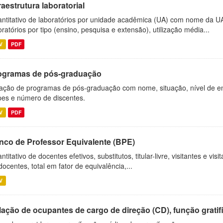
raestrutura laboratorial
ntitativo de laboratórios por unidade acadêmica (UA) com nome da U
oratórios por tipo (ensino, pesquisa e extensão), utilização média...
V
PDF
ogramas de pós-graduação
ação de programas de pós-graduação com nome, situação, nível de ens
es e número de discentes.
V
PDF
nco de Professor Equivalente (BPE)
ntitativo de docentes efetivos, substitutos, titular-livre, visitantes e vi
docentes, total em fator de equivalência,...
V
ação de ocupantes de cargo de direção (CD), função gratifi