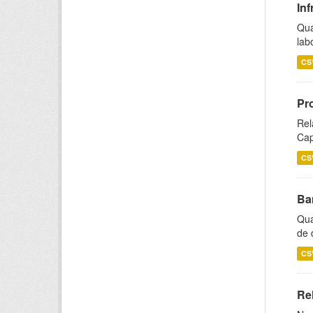
Inf
Qua
lab
CS
Pr
Rel
Cap
CS
Ba
Qua
de 
CS
Rel