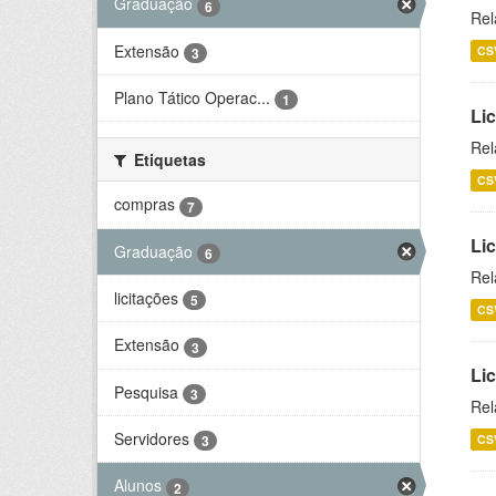
Graduação
6
Rel
Extensão
CS
3
Plano Tático Operac...
1
Lic
Rel
Etiquetas
CS
compras
7
Lic
Graduação
6
Rel
licitações
5
CS
Extensão
3
Li
Pesquisa
3
Rel
Servidores
CS
3
Alunos
2