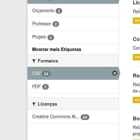
Li
Orçamento
2
Rel
CS
Professor
2
Projeto
2
Co
Con
Mostrar mais Etiquetas
CS
Formatos
CSV
34
Re
Rel
PDF
2
da 
CS
Licenças
Creative Commons At...
34
Bol
Rel
pro