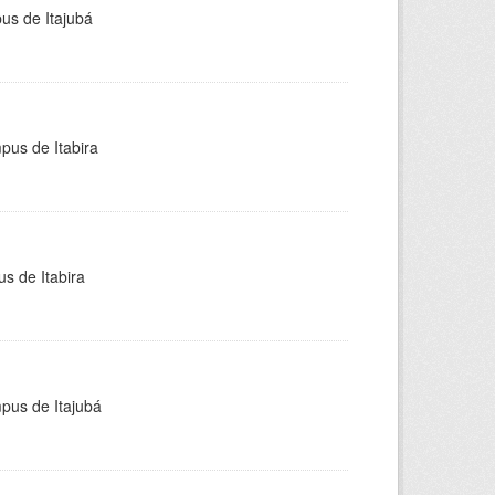
pus de Itajubá
pus de Itabira
s de Itabira
mpus de Itajubá