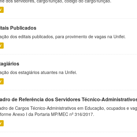
e dos servidores, cargo/função, código do cargo/função.
V
itais Publicados
ação dos editais publicados, para provimento de vagas na Unifei.
V
tagiários
ação dos estagiários atuantes na Unifei.
V
adro de Referência dos Servidores Técnico-Administrati
dro de Cargos Técnico-Administrativos em Educação, ocupados e vagos 
forme Anexo I da Portaria MP/MEC nº 316/2017.
V