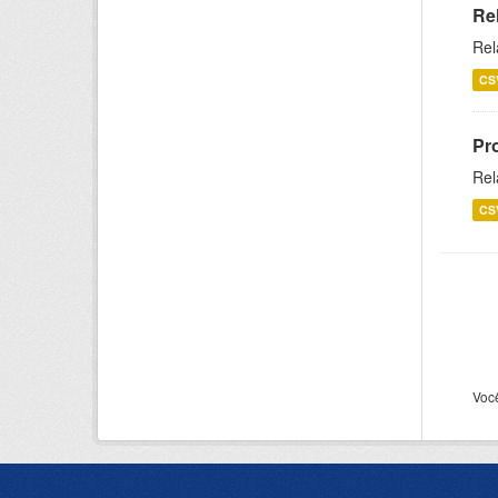
Re
Rel
CS
Pr
Rel
CS
Voc