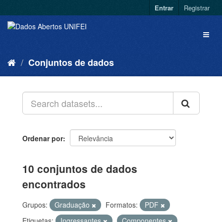
Entrar
Registrar
Conjuntos de dados
Ordenar por
10 conjuntos de dados
encontrados
Grupos:
Graduação
Formatos:
PDF
Etiquetas:
Ingressantes
Componentes