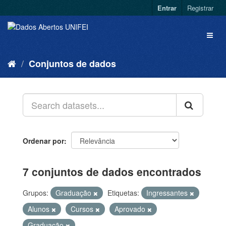
Entrar
Registrar
Conjuntos de dados
Ordenar por
7 conjuntos de dados encontrados
Grupos:
Graduação
Etiquetas:
Ingressantes
Alunos
Cursos
Aprovado
Graduação