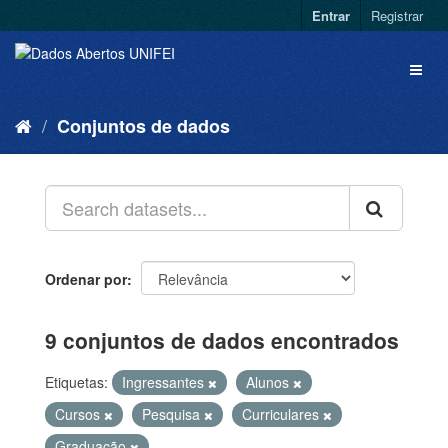
Entrar
Registrar
Conjuntos de dados
Ordenar por
9 conjuntos de dados encontrados
Etiquetas:
Ingressantes
Alunos
Cursos
Pesquisa
Curriculares
Graduação