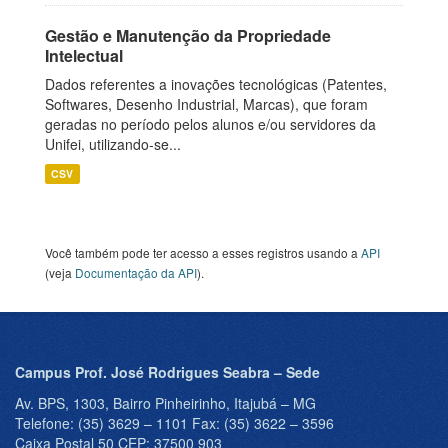
Gestão e Manutenção da Propriedade
Intelectual
Dados referentes a inovações tecnológicas (Patentes,
Softwares, Desenho Industrial, Marcas), que foram
geradas no período pelos alunos e/ou servidores da
Unifei, utilizando-se...
CSV
Você também pode ter acesso a esses registros usando a
API
(veja
Documentação da API
).
Campus Prof. José Rodrigues Seabra – Sede
Av. BPS, 1303, Bairro Pinheirinho, Itajubá – MG
Telefone: (35) 3629 – 1101 Fax: (35) 3622 – 3596
Caixa Postal 50 CEP: 37500 903