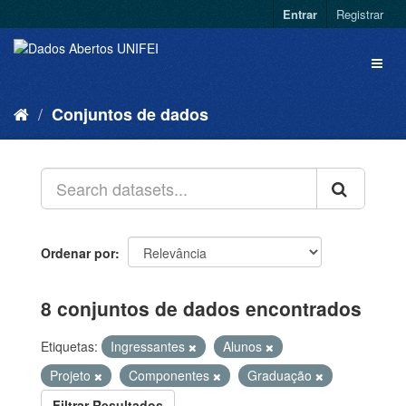
Entrar
Registrar
Conjuntos de dados
Ordenar por
8 conjuntos de dados encontrados
Etiquetas:
Ingressantes
Alunos
Projeto
Componentes
Graduação
Filtrar Resultados