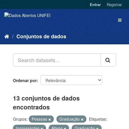
Entrar
Registrar
Conjuntos de dados
Ordenar por
13 conjuntos de dados
encontrados
Grupos:
Pessoas
Graduação
Etiquetas:
Ingressantes
Ativos
Graduação