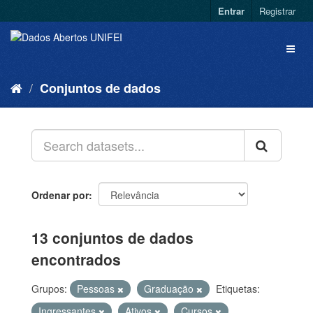
Entrar
Registrar
Conjuntos de dados
Ordenar por
13 conjuntos de dados
encontrados
Grupos:
Pessoas
Graduação
Etiquetas:
Ingressantes
Ativos
Cursos