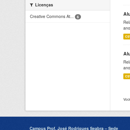
Licenças
Al
Creative Commons At...
6
Rel
ano
CS
Al
Rel
ano
CS
Voc
Campus Prof. José Rodrigues Seabra – Sede