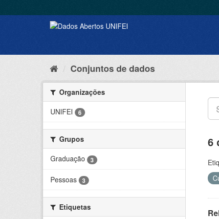
Conjuntos de dados
Organizações
UNIFEI
6
Grupos
6 
Graduação
3
Eti
C
Pessoas
3
Etiquetas
Rel