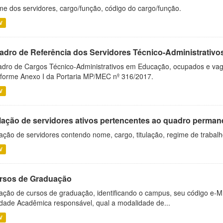
e dos servidores, cargo/função, código do cargo/função.
V
adro de Referência dos Servidores Técnico-Administrati
dro de Cargos Técnico-Administrativos em Educação, ocupados e vagos 
forme Anexo I da Portaria MP/MEC nº 316/2017.
V
lação de servidores ativos pertencentes ao quadro permane
ação de servidores contendo nome, cargo, titulação, regime de trabal
V
rsos de Graduação
ação de cursos de graduação, identificando o campus, seu código e-M
dade Acadêmica responsável, qual a modalidade de...
V