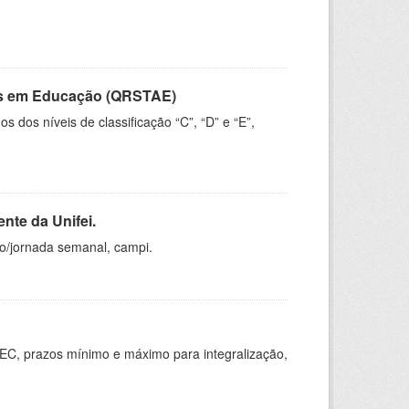
vos em Educação (QRSTAE)
dos níveis de classificação “C”, “D” e “E”,
nte da Unifei.
ho/jornada semanal, campi.
EC, prazos mínimo e máximo para integralização,