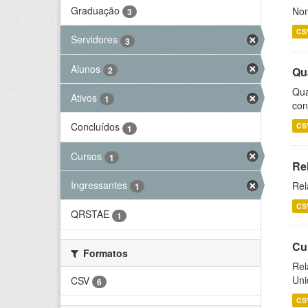
Graduação
Nom
3
CS
Servidores
3
Alunos
2
Qu
Qua
Ativos
1
con
Concluídos
CS
1
Cursos
1
Re
Ingressantes
Rel
1
CS
QRSTAE
1
Cu
Formatos
Rel
Uni
CSV
6
CS