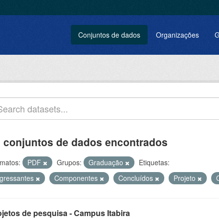
Conjuntos de dados
Organizações
G
 conjuntos de dados encontrados
matos:
PDF
Grupos:
Graduação
Etiquetas:
ngressantes
Componentes
Concluídos
Projeto
ojetos de pesquisa - Campus Itabira