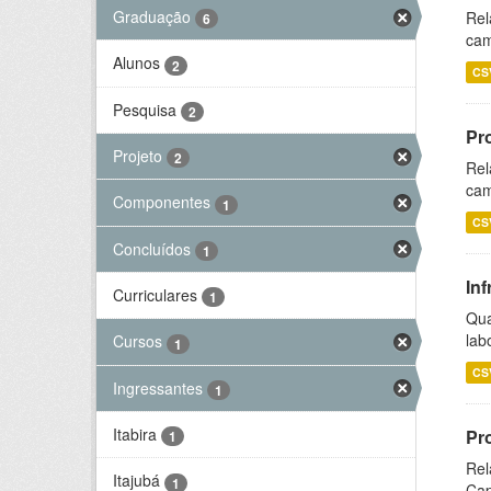
Graduação
Rel
6
cam
Alunos
2
CS
Pesquisa
2
Pr
Projeto
2
Rel
cam
Componentes
1
CS
Concluídos
1
Inf
Curriculares
1
Qua
lab
Cursos
1
CS
Ingressantes
1
Itabira
Pr
1
Rel
Itajubá
1
Cap