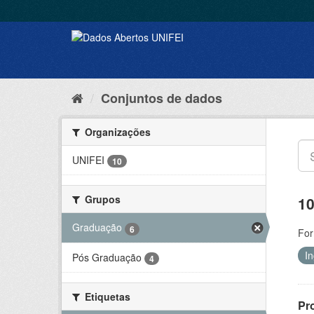
Conjuntos de dados
Organizações
UNIFEI
10
Grupos
10
Graduação
6
For
I
Pós Graduação
4
Etiquetas
Pr