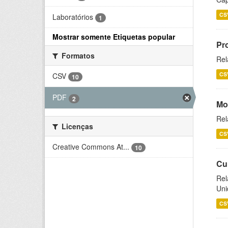
CS
Laboratórios
1
Mostrar somente Etiquetas popular
Pr
Formatos
Rel
CS
CSV
10
PDF
2
Mo
Rel
Licenças
CS
Creative Commons At...
10
Cu
Rel
Uni
CS