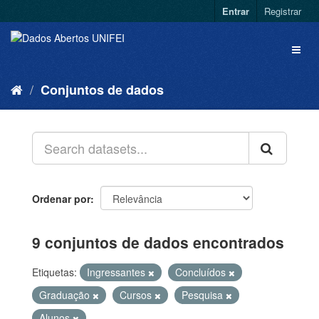
Entrar
Registrar
Conjuntos de dados
Ordenar por
9 conjuntos de dados encontrados
Etiquetas:
Ingressantes
Concluídos
Graduação
Cursos
Pesquisa
Alunos