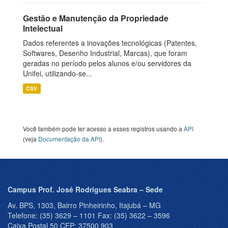
Gestão e Manutenção da Propriedade
Intelectual
Dados referentes a inovações tecnológicas (Patentes,
Softwares, Desenho Industrial, Marcas), que foram
geradas no período pelos alunos e/ou servidores da
Unifei, utilizando-se...
CSV
Você também pode ter acesso a esses registros usando a
API
(veja
Documentação da API
).
Campus Prof. José Rodrigues Seabra – Sede
Av. BPS, 1303, Bairro Pinheirinho, Itajubá – MG
Telefone: (35) 3629 – 1101 Fax: (35) 3622 – 3596
Caixa Postal 50 CEP: 37500 903