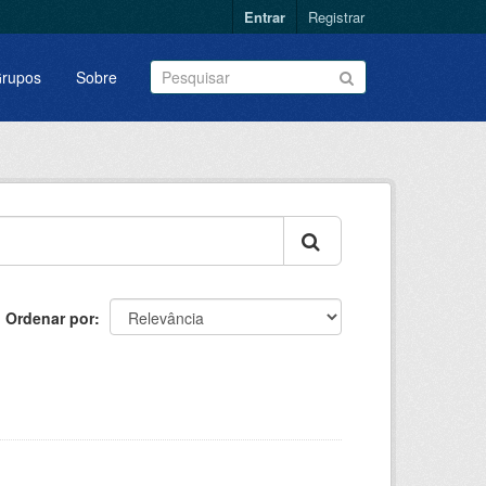
Entrar
Registrar
rupos
Sobre
Ordenar por