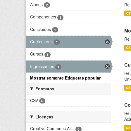
Alunos
Rel
2
CS
Componentes
1
Concluídos
1
Mo
Rel
Curriculares
1
CS
Cursos
1
Cu
Ingressantes
1
Rel
Mostrar somente Etiquetas popular
Uni
CS
Formatos
CSV
6
Co
Rel
Licenças
Aca
CS
Creative Commons At...
6