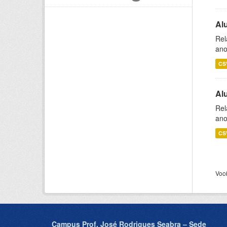
Al
Rel
ano
CS
Al
Rel
ano
CS
Voc
Campus Prof. José Rodrigues Seabra – Sede