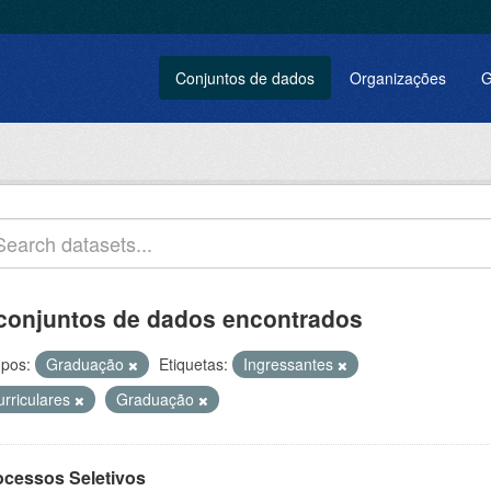
Conjuntos de dados
Organizações
G
conjuntos de dados encontrados
pos:
Graduação
Etiquetas:
Ingressantes
urriculares
Graduação
ocessos Seletivos