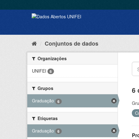
Conjuntos de dados
Organizações
UNIFEI
6
Grupos
6 
Graduação
6
Gru
C
Etiquetas
Graduação
6
Pr