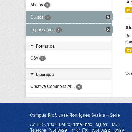
Uni
Alunos
1
CS
Cursos
1
Al
Ingressantes
1
Rel
ano
Formatos
CS
CSV
2
Voc
Licenças
Creative Commons At...
2
Campus Prof. José Rodrigues Seabra – Sede
Av. BPS, 1303, Bairro Pinheirinho, Itajubá – MG
Telefone: (35) 3629 – 1101 Fax: (35) 3622 – 3596