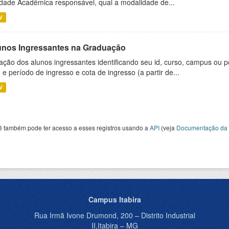
dade Acadêmica responsável, qual a modalidade de...
V
unos Ingressantes na Graduação
ação dos alunos ingressantes identificando seu id, curso, campus ou p
 e período de ingresso e cota de ingresso (a partir de...
V
ê também pode ter acesso a esses registros usando a
API
(veja
Documentação da 
Campus Itabira
Rua Irmã Ivone Drumond, 200 – Distrito Industrial
II,Itabira – MG