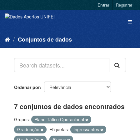
Entrar
Registrar
Conjuntos de dados
Ordenar por
7 conjuntos de dados encontrados
Grupos:
Plano Tático Operacional
Graduação
Etiquetas:
Ingressantes
Graduação
Alunos