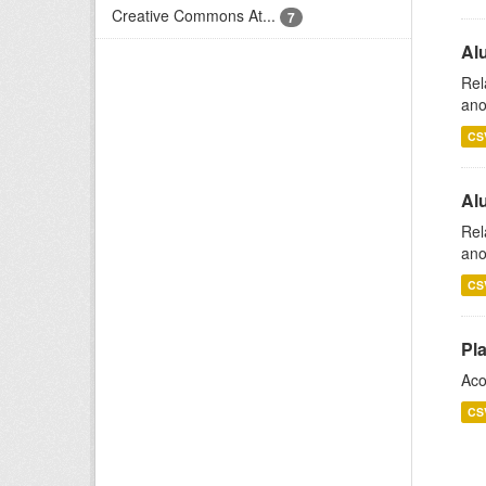
Creative Commons At...
7
Al
Rel
ano
CS
Al
Rel
ano
CS
Pl
Aco
CS