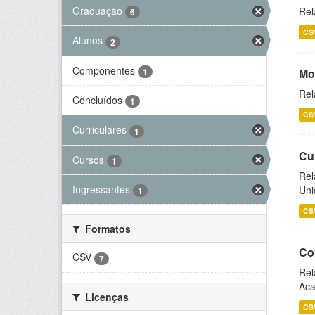
Graduação
Rel
6
CS
Alunos
2
Componentes
1
Mo
Rel
Concluídos
1
CS
Curriculares
1
Cu
Cursos
1
Rel
Ingressantes
Uni
1
CS
Formatos
Co
CSV
7
Rel
Aca
Licenças
CS