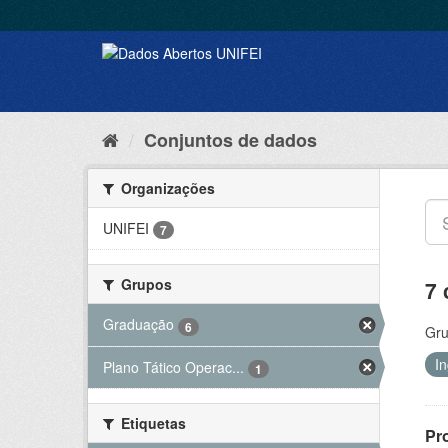
Conjuntos de dados
Organizações
UNIFEI
7
Grupos
7 
Graduação
6
Gru
I
Plano Tático Operac...
1
Etiquetas
Pr