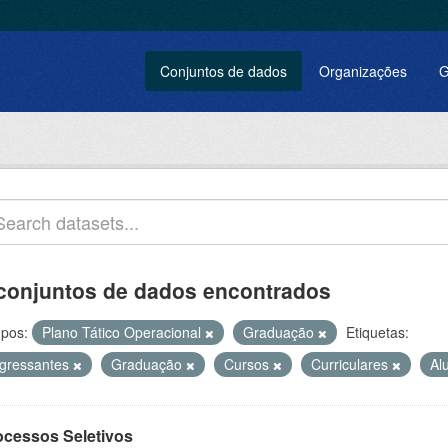
Conjuntos de dados
Organizações
G
conjuntos de dados encontrados
pos:
Plano Tático Operacional
Graduação
Etiquetas:
ngressantes
Graduação
Cursos
Curriculares
Al
ocessos Seletivos