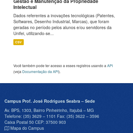
Gestão e Manutenção da Propriedade
Intelectual
Dados referentes a inovações tecnológicas (Patentes,
Softwares, Desenho Industrial, Marcas), que foram
geradas no período pelos alunos e/ou servidores da
Unifei, utilizando-se...
CSV
Você também pode ter acesso a esses registros usando a
API
(veja
Documentação da API
).
Campus Prof. José Rodrigues Seabra – Sede
Av. BPS, 1303, Bairro Pinheirinho, Itajubá – MG
Telefone: (35) 3629 – 1101 Fax: (35) 3622 – 3596
Caixa Postal 50 CEP: 37500 903
Mapa do Campus