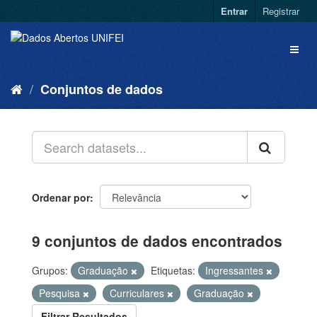
Entrar
Registrar
Conjuntos de dados
Ordenar por
9 conjuntos de dados encontrados
Grupos:
Graduação
Etiquetas:
Ingressantes
Pesquisa
Curriculares
Graduação
Filtrar Resultados