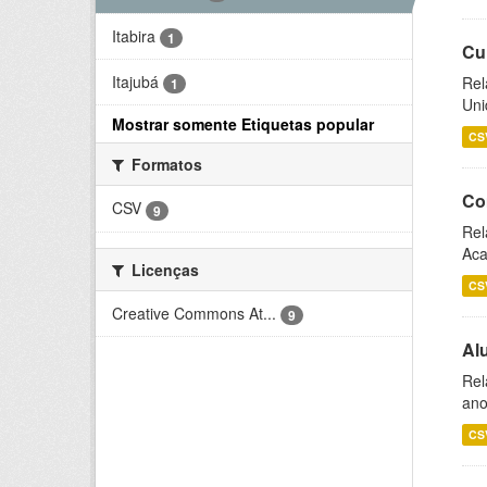
Itabira
1
Cu
Itajubá
Rel
1
Uni
Mostrar somente Etiquetas popular
CS
Formatos
Co
CSV
9
Rel
Aca
Licenças
CS
Creative Commons At...
9
Al
Rel
ano
CS