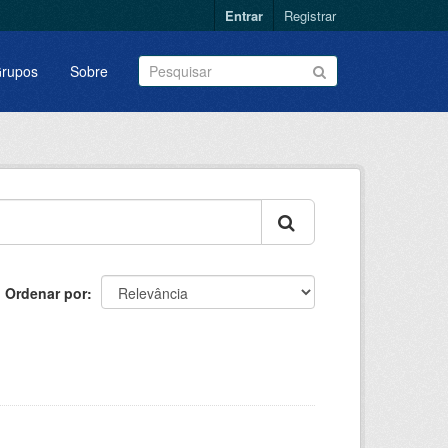
Entrar
Registrar
rupos
Sobre
Ordenar por