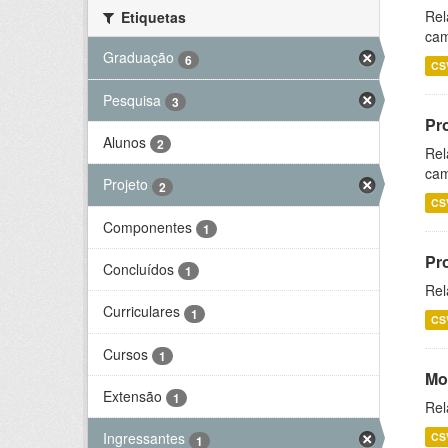
Rel
Etiquetas
cam
Graduação
6
CS
Pesquisa
3
Pr
Alunos
2
Rel
cam
Projeto
2
CS
Componentes
1
Pr
Concluídos
1
Rel
Curriculares
1
CS
Cursos
1
Mo
Extensão
1
Rel
Ingressantes
CS
1