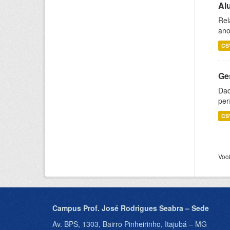
Al
Rel
ano
CS
Ge
Dad
per
CS
Voc
Campus Prof. José Rodrigues Seabra – Sede
Av. BPS, 1303, Bairro Pinheirinho, Itajubá – MG