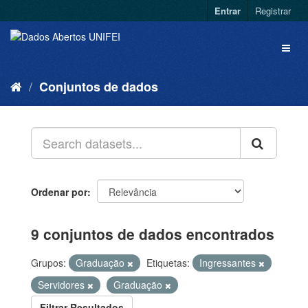
Entrar
Registrar
Conjuntos de dados
Ordenar por
9 conjuntos de dados encontrados
Grupos:
Graduação
Etiquetas:
Ingressantes
Servidores
Graduação
Filtrar Resultados