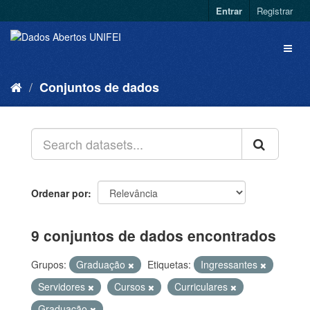
Entrar
Registrar
Conjuntos de dados
Ordenar por
9 conjuntos de dados encontrados
Grupos:
Graduação
Etiquetas:
Ingressantes
Servidores
Cursos
Curriculares
Graduação