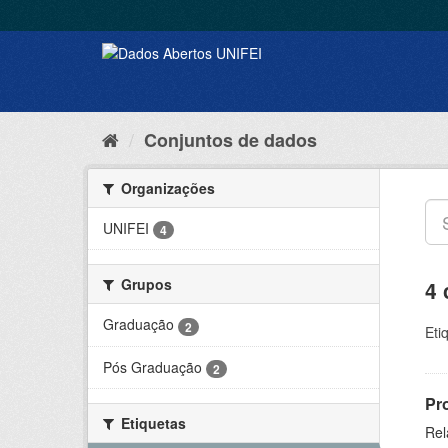
Conjuntos de dados
Organizações
UNIFEI
4
Grupos
4 
Graduação
2
Eti
Pós Graduação
2
Pr
Etiquetas
Rel