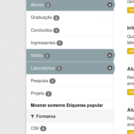
cam
Alunos
2
CS
Graduação
2
Inf
Concluídos
1
Qua
lab
Ingressantes
1
CS
Itabira
1
Laboratórios
Al
1
Rel
Pesquisa
1
ano
CS
Projeto
1
Mostrar somente Etiquetas popular
Al
Formatos
Rel
ano
CSV
4
CS