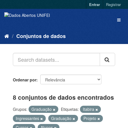
Entrar
Registrar
Conjuntos de dados
Ordenar por
8 conjuntos de dados encontrados
Grupos:
Graduação
Etiquetas:
Itabira
Ingressantes
Graduação
Projeto
Cursos
Alunos