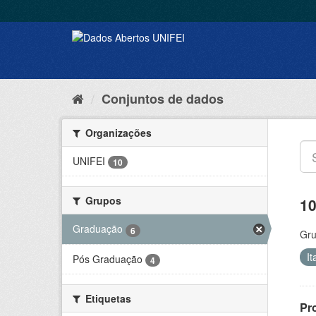
Conjuntos de dados
Organizações
UNIFEI
10
Grupos
10
Graduação
6
Gru
I
Pós Graduação
4
Etiquetas
Pr