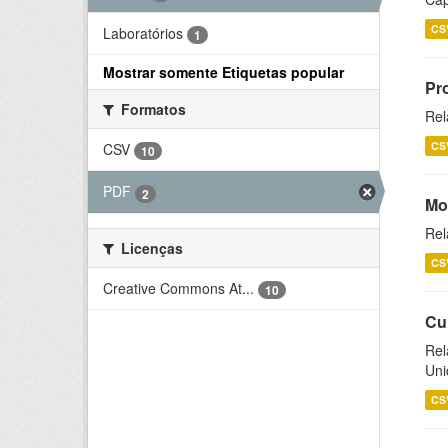
CS
Laboratórios
1
Mostrar somente Etiquetas popular
Pr
Formatos
Rel
CS
CSV
10
PDF
2
Mo
Rel
Licenças
CS
Creative Commons At...
10
Cu
Rel
Uni
CS