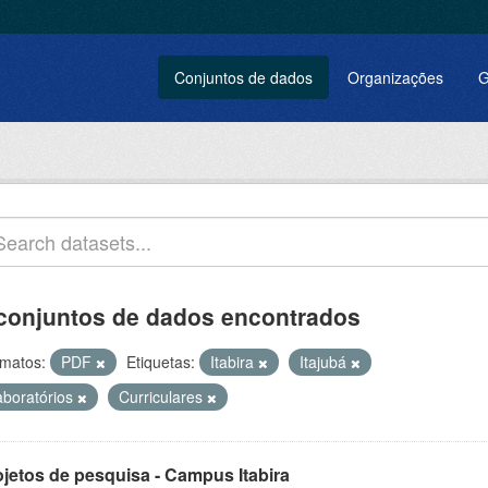
Conjuntos de dados
Organizações
G
conjuntos de dados encontrados
matos:
PDF
Etiquetas:
Itabira
Itajubá
aboratórios
Curriculares
ojetos de pesquisa - Campus Itabira