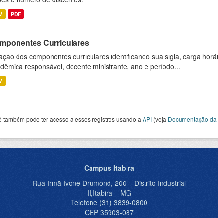
V
PDF
mponentes Curriculares
ação dos componentes curriculares identificando sua sigla, carga horá
dêmica responsável, docente ministrante, ano e período...
V
ê também pode ter acesso a esses registros usando a
API
(veja
Documentação da 
Campus Itabira
Rua Irmã Ivone Drumond, 200 – Distrito Industrial
II,Itabira – MG
Telefone (31) 3839-0800
CEP 35903-087