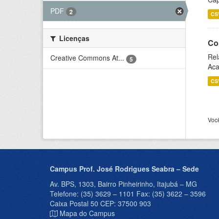
PDF
2
CS
Licenças
Co
Rel
Creative Commons At...
5
Aca
CS
Voc
Campus Prof. José Rodrigues Seabra – Sede
Av. BPS, 1303, Bairro Pinheirinho, Itajubá – MG
Telefone: (35) 3629 – 1101 Fax: (35) 3622 – 3596
Caixa Postal 50 CEP: 37500 903
Mapa do Campus