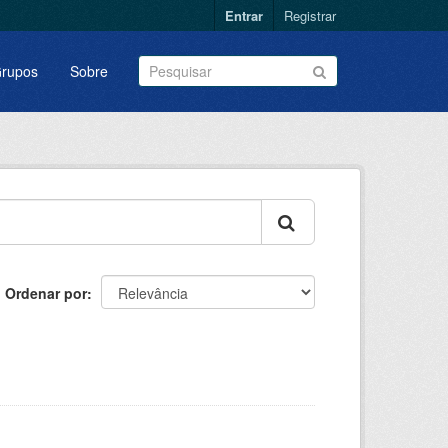
Entrar
Registrar
rupos
Sobre
Ordenar por