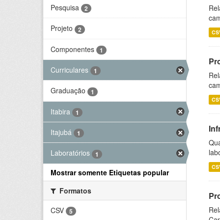
Pesquisa
Rel
2
cam
Projeto
2
CS
Componentes
1
Pr
Curriculares
1
Rel
cam
Graduação
1
CS
Itabira
1
Inf
Itajubá
1
Qua
lab
Laboratórios
1
CS
Mostrar somente Etiquetas popular
Formatos
Pr
Rel
CSV
5
Cap